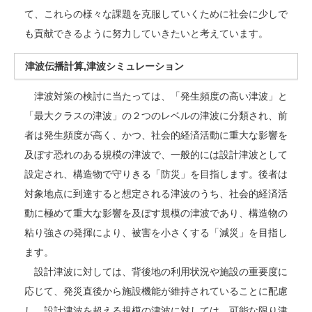
て、これらの様々な課題を克服していくために社会に少しで
も貢献できるように努力していきたいと考えています。
津波伝播計算,津波シミュレーション
津波対策の検討に当たっては、「発生頻度の高い津波」と
「最大クラスの津波」の２つのレベルの津波に分類され、前
者は発生頻度が高く、かつ、社会的経済活動に重大な影響を
及ぼす恐れのある規模の津波で、一般的には設計津波として
設定され、構造物で守りきる「防災」を目指します。後者は
対象地点に到達すると想定される津波のうち、社会的経済活
動に極めて重大な影響を及ぼす規模の津波であり、構造物の
粘り強さの発揮により、被害を小さくする「減災」を目指し
ます。
設計津波に対しては、背後地の利用状況や施設の重要度に
応じて、発災直後から施設機能が維持されていることに配慮
し、設計津波を超える規模の津波に対しては、可能な限り津