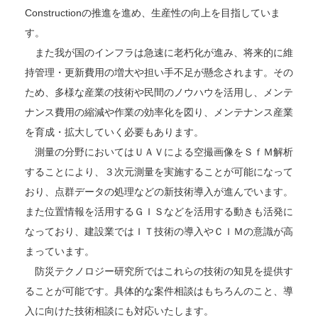
Constructionの推進を進め、生産性の向上を目指していま
す。
また我が国のインフラは急速に老朽化が進み、将来的に維
持管理・更新費用の増大や担い手不足が懸念されます。その
ため、多様な産業の技術や民間のノウハウを活用し、メンテ
ナンス費用の縮減や作業の効率化を図り、メンテナンス産業
を育成・拡大していく必要もあります。
測量の分野においてはＵＡＶによる空撮画像をＳｆＭ解析
することにより、３次元測量を実施することが可能になって
おり、点群データの処理などの新技術導入が進んでいます。
また位置情報を活用するＧＩＳなどを活用する動きも活発に
なっており、建設業ではＩＴ技術の導入やＣＩＭの意識が高
まっています。
防災テクノロジー研究所ではこれらの技術の知見を提供す
ることが可能です。具体的な案件相談はもちろんのこと、導
入に向けた技術相談にも対応いたします。